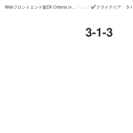
Webフロントエンド版DX Criteria (v202402)/プロダクトのユーザー体験と変化に適応するチームのためのガイドライン
/
/
クライテリア
/
3-1
✔️
3-1-3