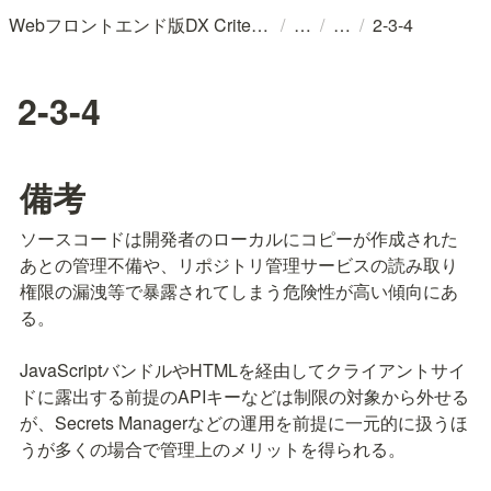
/
/
/
Webフロントエンド版DX Criteria (v202402)/プロダクトのユーザー体験と変化に適応するチームのためのガイドライン
2-3-4
2-3-4
備考
ソースコードは開発者のローカルにコピーが作成された
あとの管理不備や、リポジトリ管理サービスの読み取り
権限の漏洩等で暴露されてしまう危険性が高い傾向にあ
る。

JavaScriptバンドルやHTMLを経由してクライアントサイ
ドに露出する前提のAPIキーなどは制限の対象から外せる
が、Secrets Managerなどの運用を前提に一元的に扱うほ
うが多くの場合で管理上のメリットを得られる。
