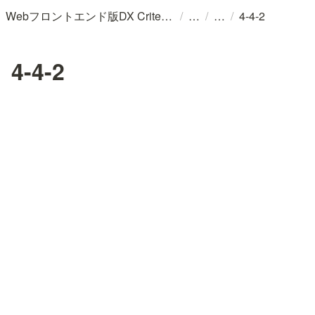
/
/
/
Webフロントエンド版DX Criteria (v202402)/プロダクトのユーザー体験と変化に適応するチームのためのガイドライン
4-4-2
4-4-2