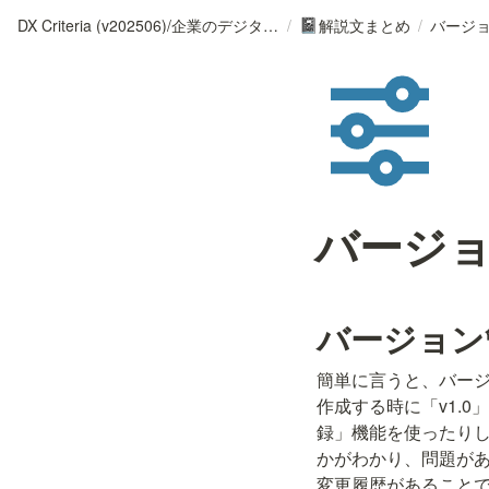
DX Criteria (v202506)/企業のデジタル化とソフトウェア活用のためのガイドライン
/
解説文まとめ
/
バージ
📓
バージ
バージョン
簡単に言うと、バージ
作成する時に「v1.0
録」機能を使ったり
かがわかり、問題が
変更履歴があること