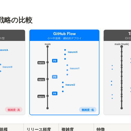
戦略の比較
規模
リリース頻度
複雑度
特徴