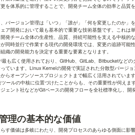
変更を体系的に管理することで、開発チーム全体の効率と品質
と、バージョン管理は「いつ」「誰が」「何を変更したのか」
ウェア開発において最も基本的で重要な技術基盤です。これは
、開発チーム全体の生産性、品質、持続可能性を支える中核的
者が同時並行で作業する現代の開発環境では、変更の追跡可能
が組織の開発能力を決定する重要な要素となります。
最も広く使用されており、GitHub、GitLab、Bitbucket
ています。Linux Kernelの開発で実証された分散型バー
からオープンソースプロジェクトまで幅広く活用されています。Mic
、開発ツールの中核に位置づけたことからも、その重要性が伺えま
ジェント社などがGitベースの開発フローを全社標準化し、開
管理の基本的な価値
たらす価値は多岐にわたり、開発プロセスのあらゆる側面に影