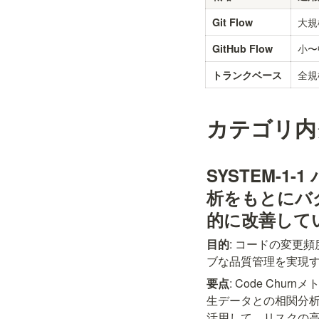
大規
Git Flow
小〜
GitHub Flow
全規
トランクベース
カテゴリ内
SYSTEM-1
析をもとにバ
的に改善して
目的
: コードの変更
ブな品質管理を実現
要点
: Code C
生データとの相関分析を行
活用して、リスクの高