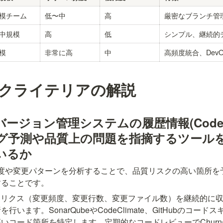
模チーム
低〜中
高
厳密なブランチ管
中規模
高
低
シンプル、継続的
模
非常に高
中
高頻度統合、DevO
クライテリアの解説
-1 バージョン管理システムの履歴情報(Code 
グ予測や品質上の問題を指摘するツール
いるか
頻度や変更パターンを分析することで、品質リスクの高い箇所を
することです。
hurnメトリクス（変更頻度、変更行数、変更ファイル数）を継続的
います。SonarQubeやCodeClimate、GitHubのコー
いコード箇所を特定します。定期的なコードレビューでChur