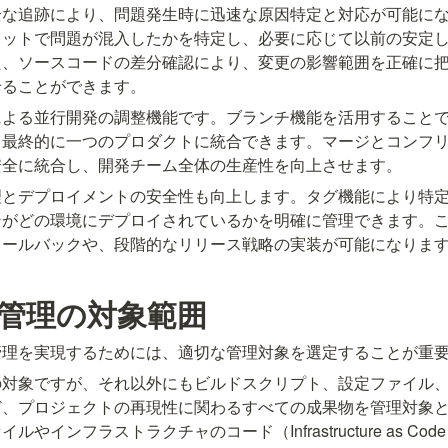
全な追跡により、問題発生時に迅速な原因特定と対応が可能に
ミットで問題が混入したかを特定し、必要に応じて以前の安定
た、ソースコードの差分確認により、変更の影響範囲を正確に
せることができます。
による並行開発の調整機能です。ブランチ機能を活用すること
、最終的に一つのプロダクトに統合できます。マージとコンフ
安全に統合し、開発チーム全体の生産性を向上させます。
理とデプロイメントの安全性も向上します。タグ機能により特
ンがどの環境にデプロイされているかを明確に管理できます。
ロールバックや、段階的なリリース戦略の実装が可能になりま
管理の対象範囲
管理を実現するためには、適切な管理対象を選定することが重
の対象ですが、それ以外にもビルドスクリプト、設定ファイル
ど、プロジェクトの再現性に関わるすべての成果物を管理対象
やインフラストラクチャのコード（Infrastructure as C