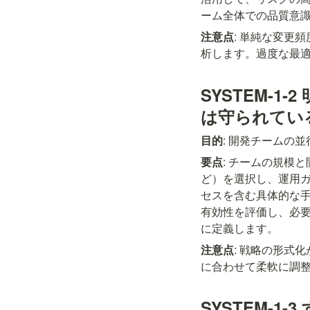
ーム全体での品質意
注意点
: 単純な変更
析します。過度な最
SYSTEM-
は守られてい
目的
: 開発チームの
要点
: チームの規模と
ど）を選択し、運用
セスを含む具体的な
有効性を評価し、必
に定義します。
注意点
: 戦略の形式
に合わせて柔軟に調
SYSTEM-1