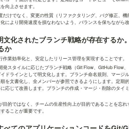
識を向上させます。
頻度だけでなく、変更の性質（リファクタリング、バグ修正、機
適化により開発速度を損なわないよう、バランスを保ちながら
1-2 明文化されたブランチ戦略が存在する
るか
並行作業効率化と、安定したリリース管理を実現することです。
開発スタイルに応じたブランチ戦略（Git Flow、GitHub Fl
ガイドラインとして明文化します。ブランチ命名規則、マージ
手順を文書化し、全メンバーが参照できるようにします。定期
要に応じて改善します。ブランチの作成・マージ・削除のタイ
化が目的ではなく、チームの生産性向上が目的であることを忘れ
整することが重要です。
-3 すべてのアプリケーションコードをGit/G