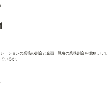
1
1
ペレーションの業務の割合と企画・戦略の業務割合を棚卸しし
いているか。
化