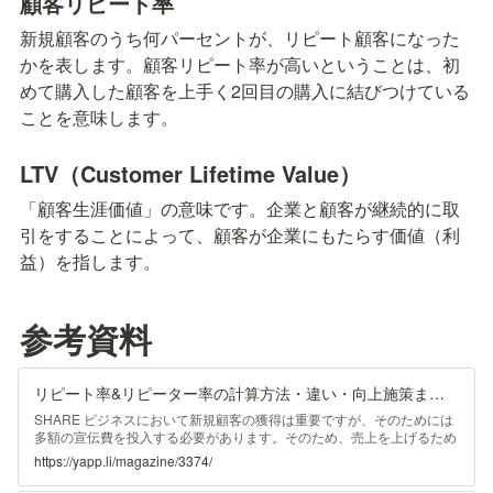
顧客リピート率
新規顧客のうち何パーセントが、リピート顧客になった
かを表します。顧客リピート率が高いということは、初
めて購入した顧客を上手く2回目の購入に結びつけている
ことを意味します。
LTV（Customer Lifetime Value）
「顧客生涯価値」の意味です。企業と顧客が継続的に取
引をすることによって、顧客が企業にもたらす価値（利
益）を指します。
参考資料
リピート率&リピーター率の計算方法・違い・向上施策まとめ
SHARE ビジネスにおいて新規顧客の獲得は重要ですが、そのためには
多額の宣伝費を投入する必要があります。そのため、売上を上げるため
には、新しく獲得した顧客に商品やサービスを買い続けてもらうことも
https://yapp.li/magazine/3374/
忘れてはなりません。 この記事では、リピート率の計算方法ととも
に、顧客に繰り返し購入してもらうことの重要性、繰り返し購入を促す