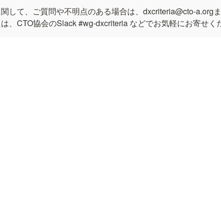
して、ご質問や不明点のある場合は、dxcriteria@cto-a.o
CTO協会のSlack #wg-dxcriteria などでお気軽にお寄せ