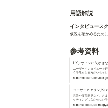
用語解説
インタビュース
仮説を確かめるため
参考資料
UXデザインに欠かせ
ユーザーインタビューを行
う手段をとる方がいらっし
うユーザーインタビューは
晴らしいことだと思います。）
営業や商品開発など、さま
ケティングに欠かせない手
ても、何から始めればよい
https://kotodori.jp/strategy