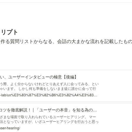
クリプト
に作る質問リストからなる、会話の大まかな流れを記載したも
ない、ユーザーインタビューの極意【後編】
う際、よく分からないけれどとりあえず人に会ってみる、とい
ゃいます。 しかし何も準備をしないまま徒に誰かに会って行
、効果的とは言えません。 （まず行動に移してみることは素
https://medium.com/design-lab/ux%E3%83%87%E3%82%B6%E3%82%A4%E3%83%B3%E3%81%AB%E6%AC%A0%E3%81%8B%E3%81%9B%E3%81%AA%E3%81%84-%E3%83%A6%E3%83%BC%E3%82%B6%E3%83%BC%E3%82%A4%E3%83%B3%E3%82%BF%E3%83%93%E3%83%A5%E3%83%BC%E3%81%AE%E6%A5%B5%E6%84%8F-%E5%BE%8C%E7%B7%A8-e7c8efed11b6
 ...
ユーザーヒアリングのコツを徹底解説！ | 「ユーザーの本音」を知る為の流れについて詳しく解説
ざまな場面で取り入れられているユーザーヒアリング。 マー
法となっていますが、いざユーザーヒアリングを行おうと思っ
のかわからないという方もいますよね。 そこで、今回はユー
/user-hearing/