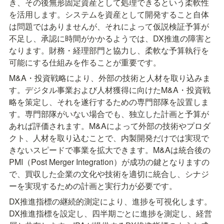
き、その後無形固定資産として処理できるという柔軟性
を活用します。システムを資産として開発すること自体
は問題ではありませんが、それによって仮説検証予算が
不足し、承認に時間がかかるようでは、DX推進の障害と
なります。財務・経理部門と協力し、柔軟な予算執行を
可能にする仕組みを作ることが重要です。
M&A・投資戦略により、外部の技術と人材を取り込みま
す。デジタル事業および人材獲得に向けたM&A・投資戦
略を策定し、それを遂行するための専門部隊を設置しま
す。専門部隊がいない場合でも、独立した計画と予算が
あれば評価されます。M&Aによって外部の技術やプロダ
クト、人材を取り込むことで、内製開発だけでは実現で
きないスピードで事業を拡大できます。M&Aは統合後の
PMI（Post Merger Integration）が成功の鍵となりますの
で、買収した企業の文化や技術を適切に統合し、シナジ
ーを実現するための計画と実行力が必要です。
DX推進指標の継続的測定により、進捗を可視化します。
DX推進指標を設定し、四半期ごとに進捗を測定し、経営