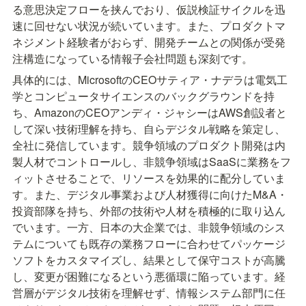
る意思決定フローを挟んでおり、仮説検証サイクルを迅
速に回せない状況が続いています。また、プロダクトマ
ネジメント経験者がおらず、開発チームとの関係が受発
注構造になっている情報子会社問題も深刻です。
具体的には、MicrosoftのCEOサティア・ナデラは電気工
学とコンピュータサイエンスのバックグラウンドを持
ち、AmazonのCEOアンディ・ジャシーはAWS創設者と
して深い技術理解を持ち、自らデジタル戦略を策定し、
全社に発信しています。競争領域のプロダクト開発は内
製人材でコントロールし、非競争領域はSaaSに業務をフ
ィットさせることで、リソースを効果的に配分していま
す。また、デジタル事業および人材獲得に向けたM&A・
投資部隊を持ち、外部の技術や人材を積極的に取り込ん
でいます。一方、日本の大企業では、非競争領域のシス
テムについても既存の業務フローに合わせてパッケージ
ソフトをカスタマイズし、結果として保守コストが高騰
し、変更が困難になるという悪循環に陥っています。経
営層がデジタル技術を理解せず、情報システム部門に任