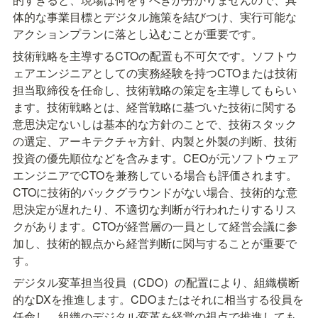
体的な事業目標とデジタル施策を結びつけ、実行可能な
アクションプランに落とし込むことが重要です。
技術戦略を主導するCTOの配置も不可欠です。ソフトウ
ェアエンジニアとしての実務経験を持つCTOまたは技術
担当取締役を任命し、技術戦略の策定を主導してもらい
ます。技術戦略とは、経営戦略に基づいた技術に関する
意思決定ないしは基本的な方針のことで、技術スタック
の選定、アーキテクチャ方針、内製と外製の判断、技術
投資の優先順位などを含みます。CEOが元ソフトウェア
エンジニアでCTOを兼務している場合も評価されます。
CTOに技術的バックグラウンドがない場合、技術的な意
思決定が遅れたり、不適切な判断が行われたりするリス
クがあります。CTOが経営層の一員として経営会議に参
加し、技術的観点から経営判断に関与することが重要で
す。
デジタル変革担当役員（CDO）の配置により、組織横断
的なDXを推進します。CDOまたはそれに相当する役員を
任命し、組織のデジタル変革を経営の視点で推進しても