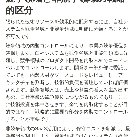
的区分
限られた技術リソースを効果的に配分するには、自社シ
ステムを競争領域と非競争領域に明確に分類することが
不可欠です。
競争領域の内製コントロールにより、事業の競争優位を
確保します。自社システムを競争領域と非競争領域に分
類し、競争領域のプロダクト開発を内製人材でコードレ
ベルまでコントロールします。開発を一部外部に委託し
ていても、内製人材がソースコードをレビューし、アー
キテクチャを判断し、技術的負債を管理していれば評価
されます。競争領域とは、売上や利益の増大を生み出す
もの、自社事業の競争優位につながるものであり、ここ
に技術投資を集中させます。全てを内製化することが目
的ではなく、戦略的に重要な部分を内製でコントロール
することが重要です。
非競争領域のSaaS活用により、保守コストを削減し、最
新機能を利用します。競争領域ではないシステム（経費