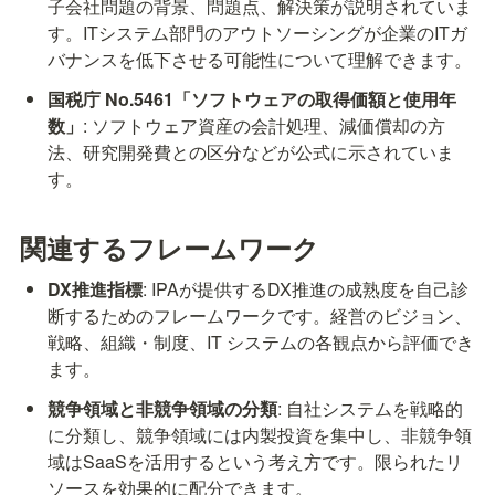
子会社問題の背景、問題点、解決策が説明されていま
す。ITシステム部門のアウトソーシングが企業のITガ
バナンスを低下させる可能性について理解できます。
国税庁 No.5461「ソフトウェアの取得価額と使用年
数」
: ソフトウェア資産の会計処理、減価償却の方
法、研究開発費との区分などが公式に示されていま
す。
関連するフレームワーク
DX推進指標
: IPAが提供するDX推進の成熟度を自己診
断するためのフレームワークです。経営のビジョン、
戦略、組織・制度、IT システムの各観点から評価でき
ます。
競争領域と非競争領域の分類
: 自社システムを戦略的
に分類し、競争領域には内製投資を集中し、非競争領
域はSaaSを活用するという考え方です。限られたリ
ソースを効果的に配分できます。