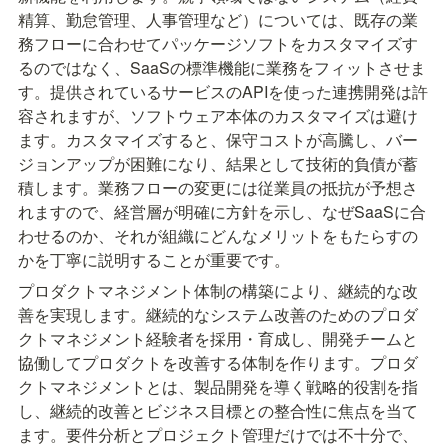
精算、勤怠管理、人事管理など）については、既存の業
務フローに合わせてパッケージソフトをカスタマイズす
るのではなく、SaaSの標準機能に業務をフィットさせま
す。提供されているサービスのAPIを使った連携開発は許
容されますが、ソフトウェア本体のカスタマイズは避け
ます。カスタマイズすると、保守コストが高騰し、バー
ジョンアップが困難になり、結果として技術的負債が蓄
積します。業務フローの変更には従業員の抵抗が予想さ
れますので、経営層が明確に方針を示し、なぜSaaSに合
わせるのか、それが組織にどんなメリットをもたらすの
かを丁寧に説明することが重要です。
プロダクトマネジメント体制の構築により、継続的な改
善を実現します。継続的なシステム改善のためのプロダ
クトマネジメント経験者を採用・育成し、開発チームと
協働してプロダクトを改善する体制を作ります。プロダ
クトマネジメントとは、製品開発を導く戦略的役割を指
し、継続的改善とビジネス目標との整合性に焦点を当て
ます。要件分析とプロジェクト管理だけでは不十分で、