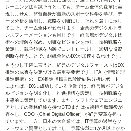
レーニング法を試そうとしても、チーム全体の変革は実
現しません。監督自身が最新のスポーツ科学を学び、デ
ータ分析を活用し、戦略を明確にし、それを選手に示し
てこそ、チーム全体が変わります。企業のデジタルトラ
ンスフォーメーションも同じです。経営層がデジタル技
術への理解を深め、明確なビジョンを示し、技術戦略を
策定し、競争領域を内製でコントロールし、適切な投資
判断を行うことで、組織全体のDXが加速するわけです。
もう少し正確に言うと、経営のデジタルファーストはDX
推進の成否を決定づける最重要要素です。IPA（情報処理
推進機構）の「DX推進指標自己診断結果分析レポート」
によれば、DXに成功している企業では、経営層がデジタ
ルビジョンを明文化し、推進指標を設定し、技術戦略を
主導的に策定しています。また、ソフトウェアエンジニ
アとしての業務経験を持つCTOまたは技術担当取締役が
存在し、CDO（Chief Digital Officer）が経営変革を担っ
ています。一方、日本の大企業では、IT予算の過半をソ
フトウェア資産として計上し、予算決裁に1か月以上かか