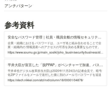
アンチパターン
参考資料
安全なパスワード管理｜社員・職員全般の情報セキュリティ対策｜企業・組織の対策｜国民のための情報セキュリティサイト
企業・組織における パスワードは、 ユーザ名と組み合わせることで企
業・組織内の 情報資産へのアクセスの可否を決める重要なものです。
パスワードの重要性を再認識して、適切な パスワード 管理を心がけま
https://www.soumu.go.jp/main_sosiki/joho_tsusin/security/business/staff/01.html
しょう。 他人に自分の ユーザアカウントを不正に利用されないように
するには、推測されにくい安全な パスワード を作成し、他人の目に触
れないよう適切な方法で保管することが大切です。 安全な ...
平井大臣が宣言した「脱PPAP」がベンチャーで加速、パスワード別送と決別なるか
平井卓也デジタル改革担当大臣は2020年11月24日の記者会見で、暗号
化ZIPファイルをメールで送付した後に別のメールでパスワードを追送
する手順、通称「PPAP」を内閣府と内閣官房で11月26日に廃止すると
https://xtech.nikkei.com/atcl/nxt/column/18/00001/04878/
発表した。PPAPの廃止を巡っては、国民からデジタル改革のアイデア
を募る「デジタル改革アイデアボックス」で280件を超える賛成意見が
集まり、平井大臣は11月17日の記者会見で廃止の方針を表...