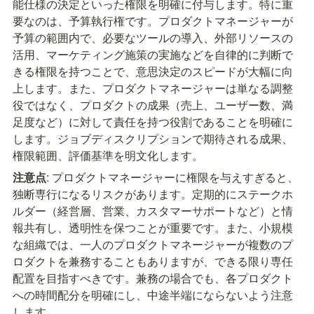
能仕様の決定といった権限を明確に付与します。特に重
要なのは、予算執行権です。プロダクトマネージャーが
予算の範囲内で、必要なツールの導入、外部リソースの
活用、マーケティング施策の実施などを自律的に判断で
きる権限を持つことで、意思決定のスピードが大幅に向
上します。また、プロダクトマネージャーは単なる調整
役ではなく、プロダクトの成果（売上、ユーザー数、満
足度など）に対して責任を持つ役割であることを明確に
します。ジョブディスクリプションで期待される成果、
権限範囲、評価基準を明文化します。
注意点
: プロダクトマネージャーに権限を与えすぎると、
独断専行になるリスクがあります。定期的にステークホ
ルダー（経営層、営業、カスタマーサポートなど）と情
報共有し、透明性を保つことが重要です。また、小規模
な組織では、一人のプロダクトマネージャーが複数のプ
ロダクトを兼務することもありますが、できる限り専任
配置を目指すべきです。兼務の場合でも、各プロダクト
への時間配分を明確にし、中途半端にならないよう注意
します。