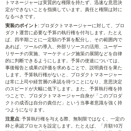
トマネージャーは実質的な権限を持たず、迅速な意思決
定ができないことを指摘しています。責任と権限は対に
なるべきです。
実装のポイント
: プロダクトマネージャーに対して、プロ
ダクト運営に必要な予算の執行権を付与します。たとえ
ば、四半期ごとに一定額の予算を配分し、その範囲内で
あれば、ツールの導入、外部リソースの活用、ユーザー
リサーチの実施、マーケティング施策の展開などを自律
的に判断できるようにします。予算の使途については、
事後報告と成果の評価を求めることで、説明責任を果た
します。予算執行権がないと、プロダクトマネージャー
は常に上司や経営層の承認を待つことになり、意思決定
のスピードが大幅に低下します。また、予算執行権を持
つことで、プロダクトマネージャー自身が「このプロダ
クトの成否は自分の責任だ」という当事者意識を強く持
つようになります。
注意点
: 予算執行権を与える際、無制限ではなく、一定の
枠と承認プロセスを設定します。たとえば、「月額10万