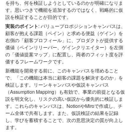
を持ち、何を検証しようとしているのかが明確になりま
す。思いつきで機能を追加するのではなく、戦略的に仮
説を検証することが目的です。
実装のポイント
: バリュープロポジションキャンバスは、
顧客が抱える課題（ペイン）と求める便益（ゲイン）を
右側の「顧客プロフィール」に、プロダクトが提供する
価値（ペインリリーバー、ゲインクリエイター）を左側
の「価値提案マップ」に配置し、両者のフィット度を評
価するフレームワークです。
新機能を開発する前に、このキャンバスを埋めること
で、「この機能は本当に顧客の課題を解決するのか」を
検証します。リーンキャンバスや仮説キャンバス
（Assumption Mapping）も有効で、事業の前提となる仮
説を明文化し、リスクの高い仮説から優先的に検証しま
す。これらのキャンバスは、NotionやMiroで作成し、チ
ーム全体で共有します。また、仮説検証の結果を記録
し、学びを蓄積することで、次の意思決定の質が向上し
ます。