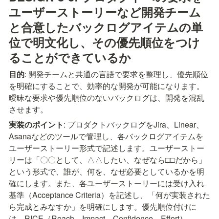
ユーザーストーリーなど開発チーム
と合意したバックログアイテムの単
位で明文化し、その優先順位をつけ
ることができているか
目的
: 開発チームと共通の言語で要求を整理し、優先順位
を明確にすることで、効率的な開発が可能になります。
曖昧な要求や優先順位のないバックログは、開発を混乱
させます。
実装のポイント
: プロダクトバックログをJira、Linear、
Asanaなどのツールで管理し、各バックログアイテムを
ユーザーストーリー形式で記述します。ユーザーストー
リーは「〇〇として、△△したい、なぜなら□□だから」
という形式で、誰が、何を、なぜ必要としているかを明
確にします。また、各ユーザーストーリーには受け入れ
基準（Acceptance Criteria）を記述し、「何が実装された
ら完成とみなすか」を明確にします。優先順位付けに
は、RICE（Reach、Impact、Confidence、Effort）、