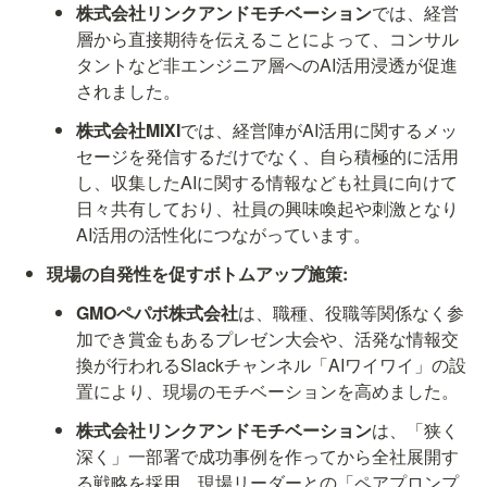
株式会社リンクアンドモチベーション
では、経営
層から直接期待を伝えることによって、コンサル
タントなど非エンジニア層へのAI活用浸透が促進
されました。
株式会社MIXI
では、経営陣がAI活用に関するメッ
セージを発信するだけでなく、自ら積極的に活用
し、収集したAIに関する情報なども社員に向けて
日々共有しており、社員の興味喚起や刺激となり
AI活用の活性化につながっています。
現場の自発性を促すボトムアップ施策:
GMOペパボ株式会社
は、職種、役職等関係なく参
加でき賞金もあるプレゼン大会や、活発な情報交
換が行われるSlackチャンネル「AIワイワイ」の設
置により、現場のモチベーションを高めました。
株式会社リンクアンドモチベーション
は、「狭く
深く」一部署で成功事例を作ってから全社展開す
る戦略を採用。現場リーダーとの「ペアプロンプ