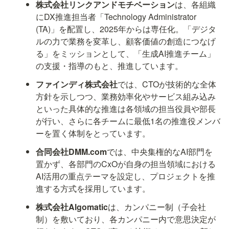
株式会社リンクアンドモチベーション
は、各組織
にDX推進担当者「Technology Administrator 
(TA)」を配置し、2025年からは専任化。「デジタ
ルの力で業務を変革し、顧客価値の創造につなげ
る」をミッションとして、「生成AI推進チーム」
の支援・指導のもと、推進しています。
ファインディ株式会社
では、CTOが技術的な全体
方針を示しつつ、業務効率化やサービス組み込み
といった具体的な推進は各領域の担当役員や部長
が行い、さらに各チームに最低1名の推進役メンバ
ーを置く体制をとっています。
合同会社DMM.com
では、中央集権的なAI部門を
置かず、各部門のCxOが自身の担当領域における
AI活用の重点テーマを設定し、プロジェクトを推
進する方式を採用しています。
株式会社Algomatic
は、カンパニー制（子会社
制）を敷いており、各カンパニー内で意思決定が