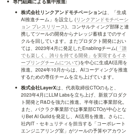
専門組織による集中推進:
株式会社リンクアンドモチベーション
は、「生成
AI推進チーム」を設立し (
リンクアンドモチベーシ
ョン プレスリリース
)、コンサルティング部隊と連
携してツールの開発からナレッジ蓄積までのサイ
クルを回しています。またプロダクト開発におい
ては、2023年4月に発足したEnablingチーム(
「誰
でも楽しく、誇りを持てる開発」を実現するイネ
ーブリングチームについて
)を中心に生成AI活用を
推進。2024年10月からは、AIコーディングを推進
するための専任チームを立ち上げています。
株式会社LayerX
は、代表取締役CTOのもと、
2023年4月にLLM Labsを立ち上げ、新規プロダク
ト開発とR&Dを強力に推進。半年後に事業部化。
また、バクラク事業部では事業部CTOが中心とな
りBet AI Guildを発足し、AI活用を推進。さらに、
社内IT・セキュリティを担当する「コーポレート
エンジニアリング室」がツールの予算やアカウン