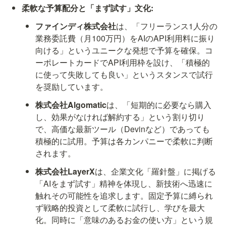
柔軟な予算配分と「まず試す」文化:
ファインディ株式会社
は、「フリーランス1人分の
業務委託費（月100万円）をAIのAPI利用料に振り
向ける」というユニークな発想で予算を確保。コ
ーポレートカードでAPI利用枠を設け、「積極的
に使って失敗しても良い」というスタンスで試行
を奨励しています。
株式会社Algomatic
は、「短期的に必要なら購入
し、効果がなければ解約する」という割り切り
で、高価な最新ツール（Devinなど）であっても
積極的に試用。予算は各カンパニーで柔軟に判断
されます。
株式会社LayerX
は、企業文化「羅針盤」に掲げる
「AIをまず試す」精神を体現し、新技術へ迅速に
触れその可能性を追求します。固定予算に縛られ
ず戦略的投資として柔軟に試行し、学びを最大
化。同時に「意味のあるお金の使い方」という規