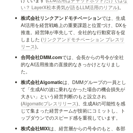
けています (
LLM活用はチャットボットだけではな
い？ LayerX松本勇気が語るLLM活用のリアル
)。
株式会社リンクアンドモチベーション
では、生成
AI活用を経営戦略上の重要課題と位置づけ、DXを
推進。経営陣が率先して、全社的な行動変容を促
しました (
リンクアンドモチベーション プレスリ
リース
)。
合同会社DMM.com
では、会長からの号令が全社
的なAI活用推進の直接的なきっかけとなりまし
た。
株式会社Algomatic
は、DMMグループの一員とし
て「生成AIの波に乗れなかった場合の機会損失が
大きい」という経営判断のもと設立され 
(
Algomaticプレスリリース
)、生成AIの可能性を感
じて集まった経営チームが技術にコミットし、ト
ップダウンでのスピード感を重視しています。
株式会社MIXI
は、経営層からの号令のもと、各部