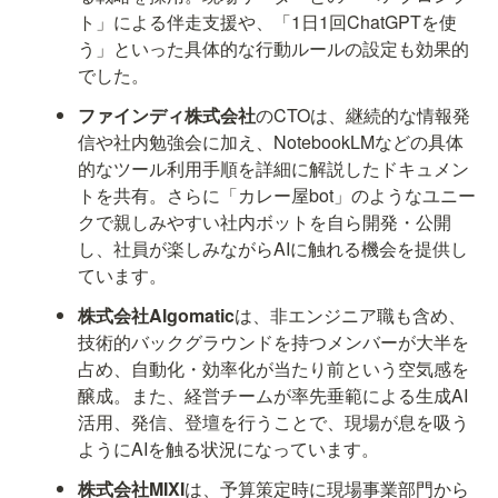
ト」による伴走支援や、「1日1回ChatGPTを使
う」といった具体的な行動ルールの設定も効果的
でした。
ファインディ株式会社
のCTOは、継続的な情報発
信や社内勉強会に加え、NotebookLMなどの具体
的なツール利用手順を詳細に解説したドキュメン
トを共有。さらに「カレー屋bot」のようなユニー
クで親しみやすい社内ボットを自ら開発・公開
し、社員が楽しみながらAIに触れる機会を提供し
ています。
株式会社Algomatic
は、非エンジニア職も含め、
技術的バックグラウンドを持つメンバーが大半を
占め、自動化・効率化が当たり前という空気感を
醸成。また、経営チームが率先垂範による生成AI
活用、発信、登壇を行うことで、現場が息を吸う
ようにAIを触る状況になっています。
株式会社MIXI
は、予算策定時に現場事業部門から