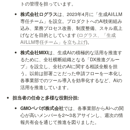
トの管理を担っています。
株式会社ログラス
は、2023年4月に「生成AI/LLM
専任チーム」を設立。プロダクトへのAI技術組み
込み、業務プロセス改善、制度整備、スキル底上
げなどを目的としています (
ログラス、「生成
AI/LLM専任チーム」を立ち上げ
)。
株式会社MIXI
は、生成AIの積極的な活用を推進す
るために、全社横断組織となる「DX推進グルー
プ」を設立し、全社のAIに関する相談全般を担
う。以前は部署ごとだった申請フローを一本化し
各事業部でのツール導入を効率化するなど、AIの
活用を推進しています。
担当者の任命と多様な役割分担:
GMOペパボ株式会社
では、各事業部からAIへの関
心が高いメンバーを2〜3名アサインし、週次の情
報共有会を通じて推進を図りました。