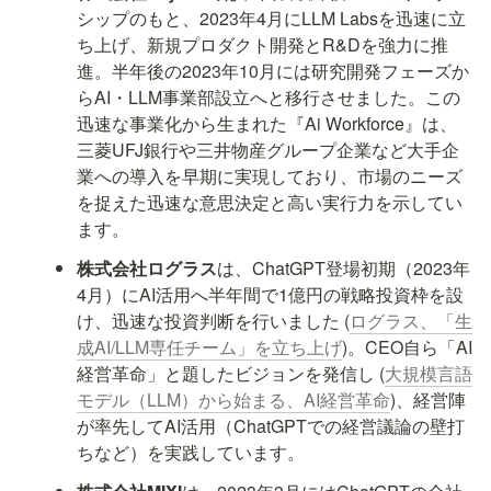
シップのもと、2023年4月にLLM Labsを迅速に立
ち上げ、新規プロダクト開発とR&Dを強力に推
進。半年後の2023年10月には研究開発フェーズか
らAI・LLM事業部設立へと移行させました。この
迅速な事業化から生まれた『Ai Workforce』は、
三菱UFJ銀行や三井物産グループ企業など大手企
業への導入を早期に実現しており、市場のニーズ
を捉えた迅速な意思決定と高い実行力を示してい
ます。
株式会社ログラス
は、ChatGPT登場初期（2023年
4月）にAI活用へ半年間で1億円の戦略投資枠を設
け、迅速な投資判断を行いました (
ログラス、「生
成AI/LLM専任チーム」を立ち上げ
)。CEO自ら「AI
経営革命」と題したビジョンを発信し (
大規模言語
モデル（LLM）から始まる、AI経営革命
)、経営陣
が率先してAI活用（ChatGPTでの経営議論の壁打
ちなど）を実践しています。