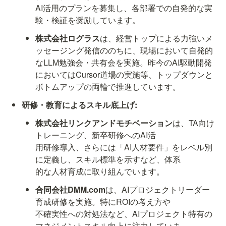
AI活用のプランを募集し、各部署での自発的な実
験・検証を奨励しています。
株式会社ログラス
は、経営トップによる力強いメ
ッセージング発信ののちに、現場において自発的
なLLM勉強会・共有会を実施。昨今のAI駆動開発
においてはCursor道場の実施等、トップダウンと
ボトムアップの両輪で推進しています。
研修・教育によるスキル底上げ:
株式会社リンクアンドモチベーション
は、TA向け
トレーニング、新卒研修へのAI活

用研修導入、さらには「AI人材要件」をレベル別
に定義し、スキル標準を示すなど、体系

的な人材育成に取り組んでいます。
合同会社DMM.com
は、AIプロジェクトリーダー
育成研修を実施。特にROIの考え方や

不確実性への対処法など、AIプロジェクト特有の
マネジメントスキル向上に注力していま
