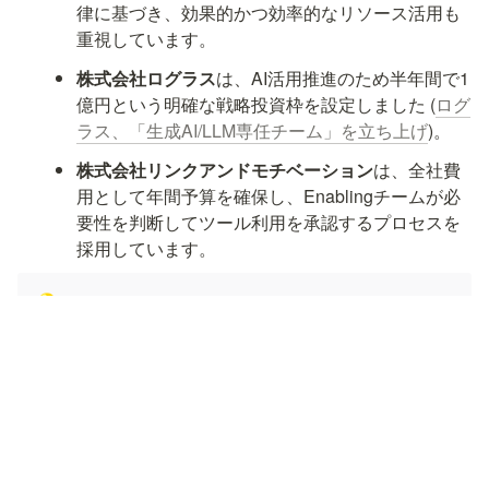
律に基づき、効果的かつ効率的なリソース活用も
重視しています。
株式会社ログラス
は、AI活用推進のため半年間で1
億円という明確な戦略投資枠を設定しました (
ログ
ラス、「生成AI/LLM専任チーム」を立ち上げ
)。
株式会社リンクアンドモチベーション
は、全社費
用として年間予算を確保し、Enablingチームが必
要性を判断してツール利用を承認するプロセスを
採用しています。
💡
要点まとめ
ROIやコスト削減だけでなく、柔軟な投資判
断が重要
「まず試す」文化がイノベーションを生む
明確な投資枠や予算配分で推進力を担保