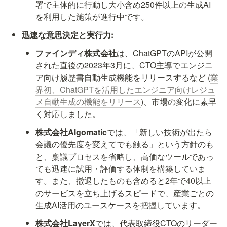
署で主体的に行動し大小含め250件以上の生成AI
を利用した施策が進行中です。
迅速な意思決定と実行力:
ファインディ株式会社
は、ChatGPTのAPIが公開
された直後の2023年3月に、CTO主導でエンジニ
ア向け履歴書自動生成機能をリリースするなど (
業
界初、ChatGPTを活用したエンジニア向けレジュ
メ自動生成の機能をリリース
)、市場の変化に素早
く対応しました。
株式会社Algomatic
では、「新しい技術が出たら
会議の優先度を変えてでも触る」という方針のも
と、稟議プロセスを省略し、高価なツールであっ
ても迅速に試用・評価する体制を構築していま
す。また、撤退したものも含めると2年で40以上
のサービスを立ち上げるスピードで、産業ごとの
生成AI活用のユースケースを把握しています。
株式会社LayerX
では、代表取締役CTOのリーダー